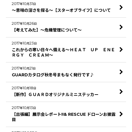
2017
10
31
年
月
日
～意味の深さを探る～【スターオブライフ】について
2017
10
26
年
月
日
【考えてみた】～危機管理について～
2017
10
23
年
月
日
これからの寒い日々へ備える～ＨＥＡＴ ＵＰ ＥＮＥ
ＲＧＹ ＣＲＥＡＭ～
2017
10
21
年
月
日
GUARDカタログ秋冬号まもなく発行です♪
2017
10
18
年
月
日
【新作】ＧＵＡＲＤオリジナルミニステッカー
2017
10
13
年
月
日
【出張編】展示会レポート!!& RESCUE ドローンお披露
目