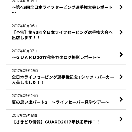
2017
10
09
年
月
日
～第43回全日本ライフセービング選手権大会レポート
～
2017
10
06
年
月
日
【予告】第43回全日本ライフセービング選手権大会へ
出店します！！
2017
10
03
年
月
日
～ＧＵＡＲＤ2017秋冬カタログ撮影レポート～
2017
09
29
年
月
日
全日本ライフセービング選手権記念Tシャツ・パーカー
入荷しました！！
2017
09
24
年
月
日
夏の思い出パート2 ～ライフセーバー見学ツアー～
2017
09
19
年
月
日
【さきどり情報】GUARD2017年秋冬新作！！