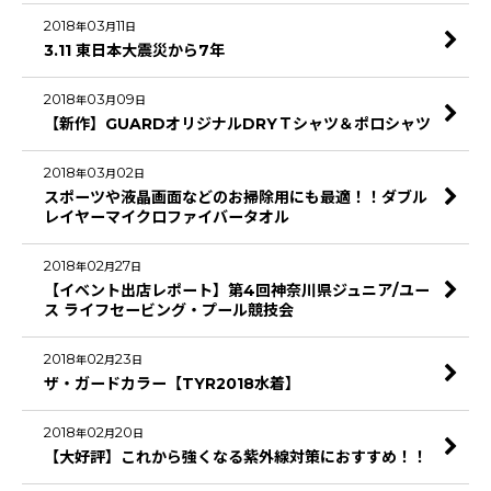
2018
03
11
年
月
日
3.11 東日本大震災から7年
2018
03
09
年
月
日
【新作】GUARDオリジナルDRYＴシャツ＆ポロシャツ
2018
03
02
年
月
日
スポーツや液晶画面などのお掃除用にも最適！！ダブル
レイヤーマイクロファイバータオル
2018
02
27
年
月
日
【イベント出店レポート】第4回神奈川県ジュニア/ユー
ス ライフセービング・プール競技会
2018
02
23
年
月
日
ザ・ガードカラー【TYR2018水着】
2018
02
20
年
月
日
【大好評】これから強くなる紫外線対策におすすめ！！