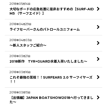
2018
05
14
年
月
日
大切なボードの応急処置に是非おすすめの【SURF-AID
絞り込む
M5 （サーフエイド）】
2018
04
29
年
月
日
ライフセーバーさんのパトロールユニフォーム
2018
04
03
年
月
日
～新人スタッフご紹介～
2018
03
21
年
月
日
2018新作 TYR×GUARD水着入荷いたしました～
2018
03
16
年
月
日
これぞ最強の耳栓！！SURFEARS 2.0 サーフイヤーズ
！！
2018
03
15
年
月
日
【出張編】JAPAN BOATSHOW2018へ行ってきまし
た～