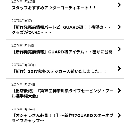
2017
11
20
年
月
日
スタッフおすすめアウターコーディネート！！
2017
11
17
年
月
日
【新作発売前情報パート2】GUARD初！！待望の・・
グッズがついに・・・
2017
11
14
年
月
日
【新作発売前情報】GUARD初アイテム・・密かに公開
2017
11
08
年
月
日
【新作】2017秋冬ステッカー入荷いたしました！！
2017
11
07
年
月
日
【出店後記】『第15回神奈川県ライフセービング・プー
ル選手権大会』
2017
11
04
年
月
日
【オシャレさん必見！！】～新作17GUARDスターオブ
ライフキャップ～