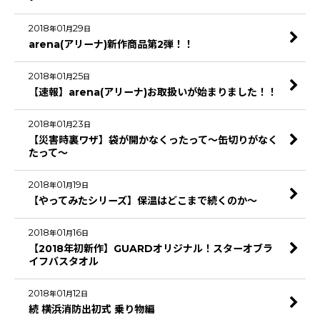
2018
01
29
年
月
日
arena(アリーナ)新作商品第2弾！！
2018
01
25
年
月
日
【速報】arena(アリーナ)お取扱いが始まりました！！
2018
01
23
年
月
日
【災害時裏ワザ】袋が開かなくったって～缶切りがなく
たって～
2018
01
19
年
月
日
【やってみたシリーズ】保温はどこまで続くのか～
2018
01
16
年
月
日
【2018年初新作】GUARDオリジナル！スターオブラ
イフバスタオル
2018
01
12
年
月
日
続 横浜消防出初式 乗り物編