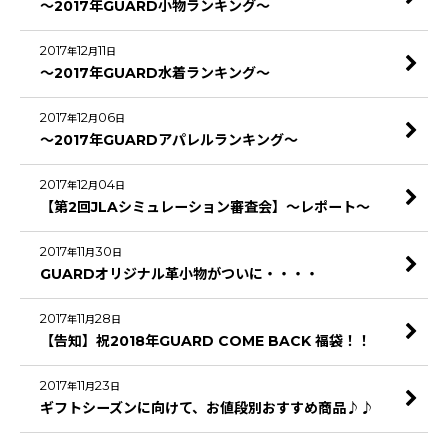
～2017年GUARD小物ランキング～
2017
12
11
年
月
日
～2017年GUARD水着ランキング～
2017
12
06
年
月
日
～2017年GUARDアパレルランキング～
2017
12
04
年
月
日
【第2回JLAシミュレーション審査会】～レポート～
2017
11
30
年
月
日
GUARDオリジナル革小物がついに・・・・
2017
11
28
年
月
日
【告知】祝2018年GUARD COME BACK 福袋！！
2017
11
23
年
月
日
ギフトシーズンに向けて、お値段別おすすめ商品♪♪