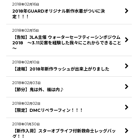
2018
02
16
年
月
日
2018年GUARDオリジナル新作水着がついに決
定！！！
2018
02
15
年
月
日
【告知】JLA主催 ウォーターセーフティーシンポジウム
2018 ～3.11災害を経験した我々にこれからできること
～
2018
02
10
年
月
日
【速報】2018年新作ラッシュが出来上がりました
2018
02
03
年
月
日
【節分】鬼は外、福は内♪
2018
02
02
年
月
日
【限定】DMCリペラーフィン！！！
2018
01
30
年
月
日
【新作入荷】スターオブライフ付新救命士レッグバッ
グ！！