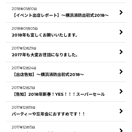
2018
01
10
年
月
日
【イベント出店レポート】～横浜消防出初式2018～
2018
01
05
年
月
日
2018年も宜しくお願いいたします。
2017
12
29
年
月
日
2017年も大変お世話になりました。
2017
12
24
年
月
日
【出店告知】～横浜消防出初式2018～
2017
12
21
年
月
日
【告知】2018年新春！YES！！！スーパーセール
2017
12
19
年
月
日
パーティーや忘年会におすすめです！！
2017
12
15
年
月
日