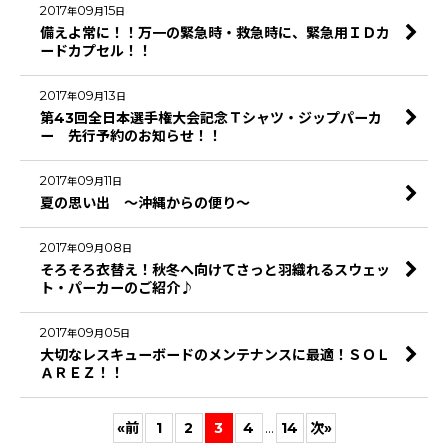
2017
09
15
年
月
日
備えよ常に！！万一の緊急時・救急時に、緊急用ＩＤカ
ードカプセル！！
2017
09
13
年
月
日
第43回全日本選手権大会記念Ｔシャツ・ジップパーカ
ー 先行予約のお知らせ！！
2017
09
11
年
月
日
夏の思い出 ～沖縄からの便り～
2017
09
08
年
月
日
そろそろ衣替え！秋冬へ向けてさっと羽織れるスウェッ
ト・パーカーのご紹介♪
2017
09
05
年
月
日
大切なレスキューボードのメンテナンスに最適！ＳＯＬ
ＡＲＥＺ！！
«
前
1
2
3
4
...
14
次
»