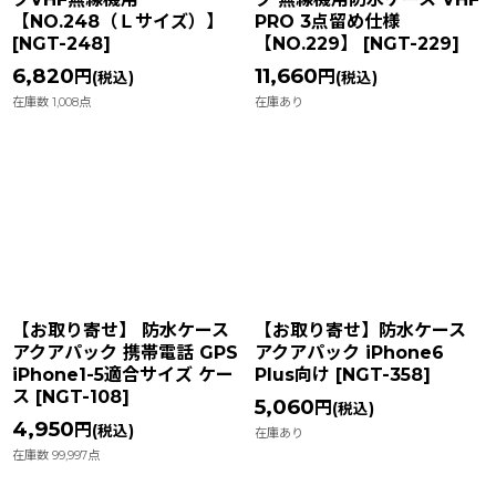
【NO.248（Ｌサイズ）】
PRO 3点留め仕様
[
NGT-248
]
【NO.229】
[
NGT-229
]
6,820
11,660
円
円
(税込)
(税込)
在庫数 1,008点
在庫あり
【お取り寄せ】 防水ケース
【お取り寄せ】防水ケース
アクアパック 携帯電話 GPS
アクアパック iPhone6
iPhone1-5適合サイズ ケー
Plus向け
[
NGT-358
]
ス
[
NGT-108
]
5,060
円
(税込)
4,950
円
(税込)
在庫あり
在庫数 99,997点