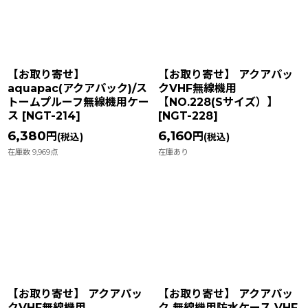
並び順
:
絞り込む
【お取り寄せ】
【お取り寄せ】 アクアパッ
aquapac(アクアパック)/ス
クVHF無線機用
トームプルーフ無線機用ケー
【NO.228(Sサイズ）】
ス
[
NGT-214
]
[
NGT-228
]
6,380
6,160
円
円
(税込)
(税込)
在庫数 9,969点
在庫あり
【お取り寄せ】 アクアパッ
【お取り寄せ】 アクアパッ
クVHF無線機用
ク 無線機用防水ケース VHF