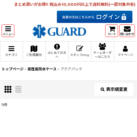
まとめ買いがお得!! 税込み10,000円以上で送料無料(一部対象外有)
メニュー
カート
問い合わせ
はじめての方
チームオーダ
カテゴリ
ご利用案内
スタッフblog
マイページ
へ
ーはこちら
トップページ
>
高性能防水ケース
>
アクアパック
表示順変更
閉じる
9
件
表示数
:
在庫あり