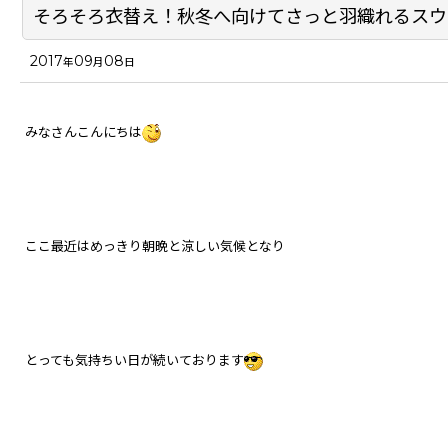
そろそろ衣替え！秋冬へ向けてさっと羽織れるスウ
2017
09
08
年
月
日
みなさんこんにちは
ここ最近はめっきり朝晩と涼しい気候となり
とっても気持ちい日が続いております