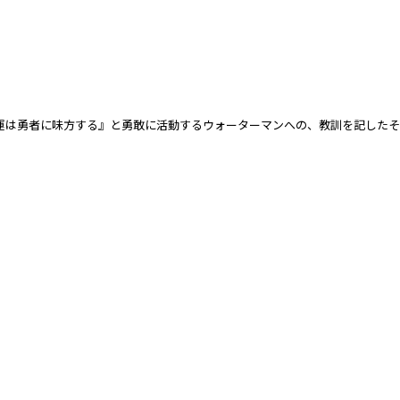
運は勇者に味方する』と勇敢に活動するウォーターマンへ
の、教訓を記したそ