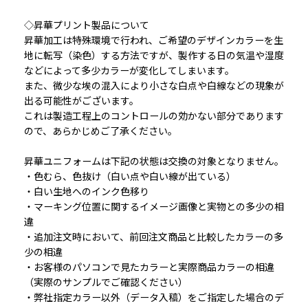
◇昇華プリント製品について
昇華加工は特殊環境で行われ、ご希望のデザインカラーを生
地に転写（染色）する方法ですが、製作する日の気温や湿度
などによって多少カラーが変化してしまいます。
また、微少な埃の混入により小さな白点や白線などの現象が
出る可能性がございます。
これは製造工程上のコントロールの効かない部分であります
ので、あらかじめご了承ください。
昇華ユニフォームは下記の状態は交換の対象となりません。
・色むら、色抜け（白い点や白い線が出ている）
・白い生地へのインク色移り
・マーキング位置に関するイメージ画像と実物との多少の相
違
・追加注文時において、前回注文商品と比較したカラーの多
少の相違
・お客様のパソコンで見たカラーと実際商品カラーの相違
（実際のサンプルでご確認ください）
・弊社指定カラー以外（データ入稿）をご指定した場合のデ