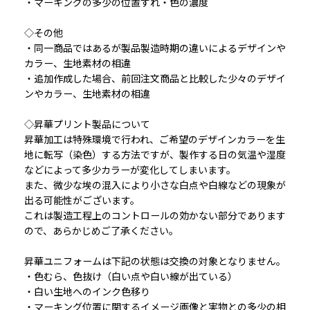
・マーキングの多少の位置ずれ・色の濃度
◇その他
・同一商品ではあるが製品製造時期の違いによるデザインや
カラー、生地素材の相違
・追加作成した場合、前回注文商品と比較した少々のデザイ
ンやカラー、生地素材の相違
◇昇華プリント製品について
昇華加工は特殊環境で行われ、ご希望のデザインカラーを生
地に転写（染色）する方法ですが、製作する日の気温や湿度
などによって多少カラーが変化してしまいます。
また、微少な埃の混入により小さな白点や白線などの現象が
出る可能性がございます。
これは製造工程上のコントロールの効かない部分であります
ので、あらかじめご了承ください。
昇華ユニフォームは下記の状態は交換の対象となりません。
・色むら、色抜け（白い点や白い線が出ている）
・白い生地へのインク色移り
・マーキング位置に関するイメージ画像と実物との多少の相