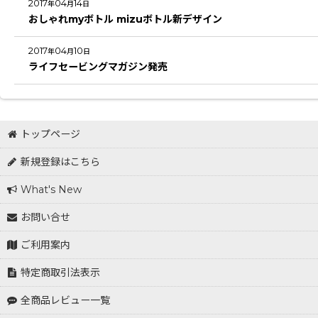
2017
04
14
年
月
日
おしゃれmyボトル mizuボトル新デザイン
2017
04
10
年
月
日
ライフセービングマガジン発売
トップページ
新規登録はこちら
What's New
お問い合せ
ご利用案内
特定商取引法表示
全商品レビュー一覧