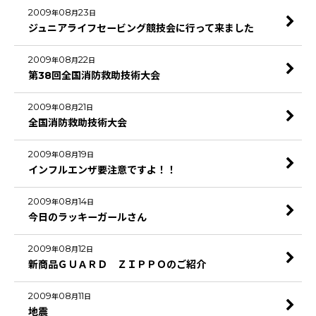
2009
08
23
年
月
日
ジュニアライフセービング競技会に行って来ました
2009
08
22
年
月
日
第38回全国消防救助技術大会
2009
08
21
年
月
日
全国消防救助技術大会
2009
08
19
年
月
日
インフルエンザ要注意ですよ！！
2009
08
14
年
月
日
今日のラッキーガールさん
2009
08
12
年
月
日
新商品ＧＵＡＲＤ ＺＩＰＰＯのご紹介
2009
08
11
年
月
日
地震