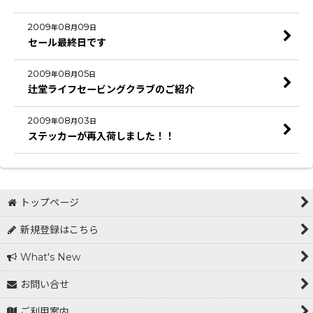
2009
08
09
年
月
日
セール最終日です
2009
08
05
年
月
日
辻堂ライフセービングクラブのご紹介
2009
08
03
年
月
日
ステッカーが再入荷しました！！
トップページ
新規登録はこちら
What's New
お問い合せ
ご利用案内