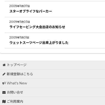
2009
11
07
年
月
日
スターオブライフなパーカー
2009
11
03
年
月
日
ライフセービング大会出店のお知らせ
2009
11
01
年
月
日
ウェットスーツページ出来上がりました
トップページ
新規登録はこちら
What's New
お問い合せ
ご利用案内