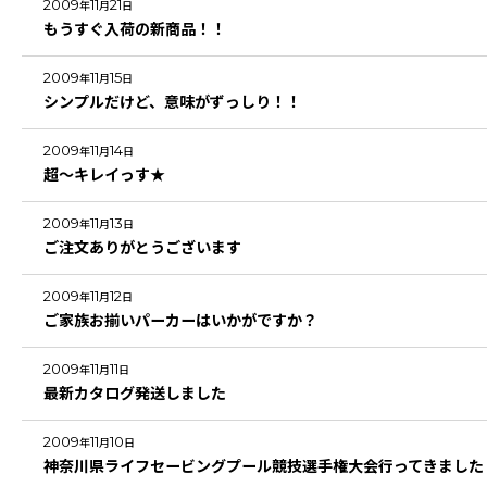
2009
11
21
年
月
日
もうすぐ入荷の新商品！！
2009
11
15
年
月
日
シンプルだけど、意味がずっしり！！
2009
11
14
年
月
日
超～キレイっす★
2009
11
13
年
月
日
ご注文ありがとうございます
2009
11
12
年
月
日
ご家族お揃いパーカーはいかがですか？
2009
11
11
年
月
日
最新カタログ発送しました
2009
11
10
年
月
日
神奈川県ライフセービングプール競技選手権大会行ってきました