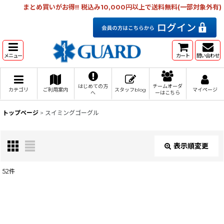
まとめ買いがお得!! 税込み10,000円以上で送料無料(一部対象外有)
メニュー
カート
問い合わせ
はじめての方
チームオーダ
カテゴリ
ご利用案内
スタッフblog
マイページ
へ
ーはこちら
トップページ
>
スイミングゴーグル
表示順変更
閉じる
52
件
サブカテゴリ
:
表示数
: