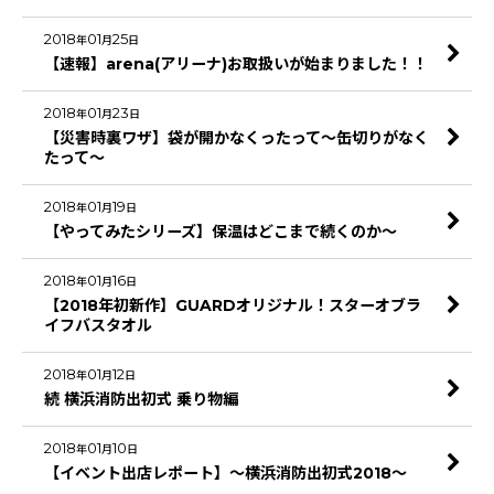
2018
01
25
年
月
日
【速報】arena(アリーナ)お取扱いが始まりました！！
2018
01
23
年
月
日
【災害時裏ワザ】袋が開かなくったって～缶切りがなく
たって～
2018
01
19
年
月
日
【やってみたシリーズ】保温はどこまで続くのか～
2018
01
16
年
月
日
【2018年初新作】GUARDオリジナル！スターオブラ
イフバスタオル
2018
01
12
年
月
日
続 横浜消防出初式 乗り物編
2018
01
10
年
月
日
【イベント出店レポート】～横浜消防出初式2018～