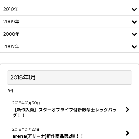
2010年
2009年
2008年
2007年
2018年1月
9
件
2018
01
30
年
月
日
【新作入荷】スターオブライフ付新救命士レッグバッ
グ！！
2018
01
29
年
月
日
arena(アリーナ)新作商品第2弾！！