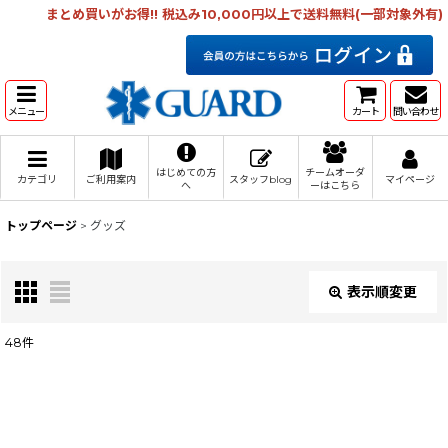
まとめ買いがお得!! 税込み10,000円以上で送料無料(一部対象外有)
メニュー
カート
問い合わせ
はじめての方
チームオーダ
カテゴリ
ご利用案内
スタッフblog
マイページ
へ
ーはこちら
トップページ
>
グッズ
表示順変更
閉じる
48
件
サブカテゴリ
:
表示数
: