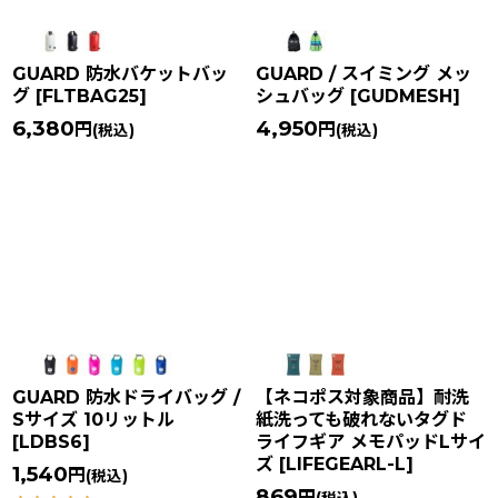
GUARD 防水バケットバッ
GUARD / スイミング メッ
グ
[
FLTBAG25
]
シュバッグ
[
GUDMESH
]
6,380
4,950
円
円
(税込)
(税込)
GUARD 防水ドライバッグ /
【ネコポス対象商品】耐洗
Sサイズ 10リットル
紙洗っても破れないタグド
[
LDBS6
]
ライフギア メモパッドLサイ
ズ
[
LIFEGEARL-L
]
1,540
円
(税込)
869
円