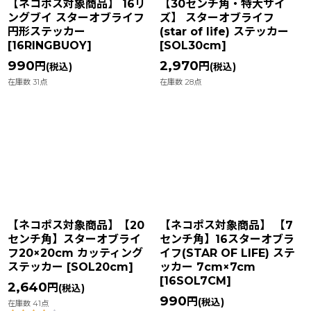
【ネコポス対象商品】 16リ
【30センチ角・特大サイ
ングブイ スターオブライフ
ズ】 スターオブライフ
円形ステッカー
(star of life) ステッカー
[
16RINGBUOY
]
[
SOL30cm
]
990
2,970
円
円
(税込)
(税込)
在庫数 31点
在庫数 28点
【ネコポス対象商品】【20
【ネコポス対象商品】 【7
センチ角】スターオブライ
センチ角】16スターオブラ
フ20×20cm カッティング
イフ(STAR OF LIFE) ステ
ステッカー
[
SOL20cm
]
ッカー 7cm×7cm
[
16SOL7CM
]
2,640
円
(税込)
990
円
(税込)
在庫数 41点