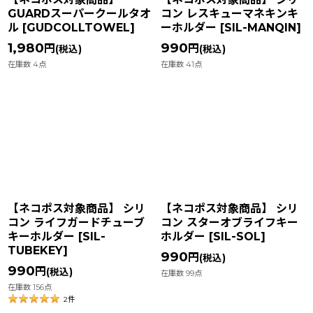
GUARDスーパークールタオ
コン レスキューマネキンキ
ル
[
GUDCOLLTOWEL
]
ーホルダー
[
SIL-MANQIN
]
1,980
990
円
円
(税込)
(税込)
在庫数 4点
在庫数 41点
【ネコポス対象商品】 シリ
【ネコポス対象商品】 シリ
コン ライフガードチューブ
コン スターオブライフキー
キーホルダー
[
SIL-
ホルダー
[
SIL-SOL
]
TUBEKEY
]
990
円
(税込)
990
円
(税込)
在庫数 99点
在庫数 156点
2
件