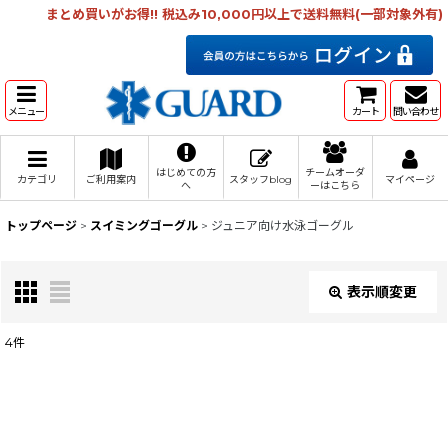
まとめ買いがお得!! 税込み10,000円以上で送料無料(一部対象外有)
メニュー
カート
問い合わせ
はじめての方
チームオーダ
カテゴリ
ご利用案内
スタッフblog
マイページ
へ
ーはこちら
トップページ
>
スイミングゴーグル
>
ジュニア向け水泳ゴーグル
表示順変更
閉じる
4
件
表示数
:
在庫あり