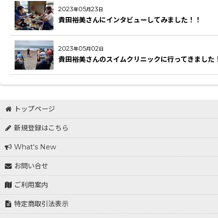
2023
05
23
年
月
日
貴田裕美さんにインタビューしてみました！！
2023
05
02
年
月
日
貴田裕美さんのスイムクリニックに行ってきました
トップページ
新規登録はこちら
What's New
お問い合せ
ご利用案内
特定商取引法表示