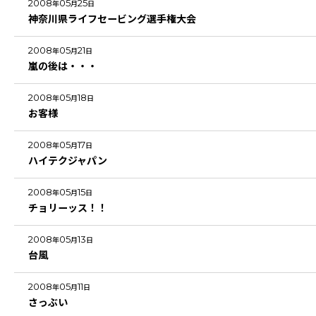
2008
05
25
年
月
日
神奈川県ライフセービング選手権大会
2008
05
21
年
月
日
嵐の後は・・・
2008
05
18
年
月
日
お客様
2008
05
17
年
月
日
ハイテクジャパン
2008
05
15
年
月
日
チョリーッス！！
2008
05
13
年
月
日
台風
2008
05
11
年
月
日
さっぶい