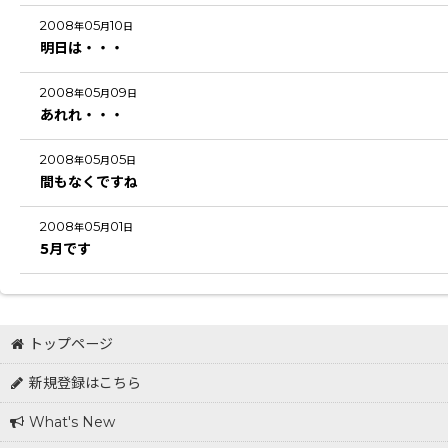
2008
05
10
年
月
日
明日は・・・
2008
05
09
年
月
日
あれれ・・・
2008
05
05
年
月
日
間もなくですね
2008
05
01
年
月
日
5月です
トップページ
新規登録はこちら
What's New