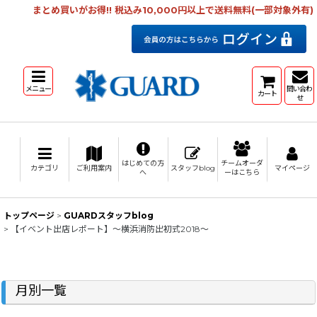
まとめ買いがお得!! 税込み10,000円以上で送料無料(一部対象外有)
メニュー
問い合わ
カート
せ
はじめての方
チームオーダ
カテゴリ
ご利用案内
スタッフblog
マイページ
へ
ーはこちら
トップページ
>
GUARDスタッフblog
>
【イベント出店レポート】～横浜消防出初式2018～
月別一覧