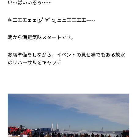
いっぱいいるぅ～～
萌工エエェェ(pﾟ∀ﾟq)ェェエエ工工-----
朝から満足気味スタートです。
お店準備をしながら、イベントの見せ場でもある放水
のリハーサルをキャッチ