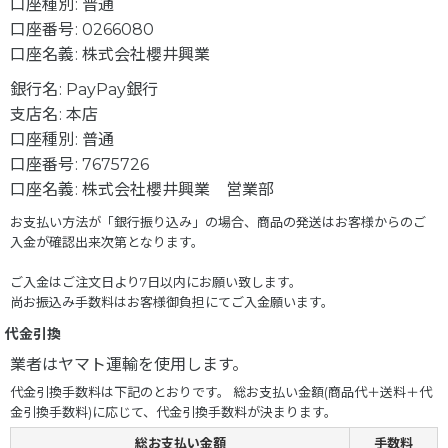
口座種別
:
普通
口座番号
:
0266080
口座名義
:
株式会社櫻井興業
銀行名
:
PayPay銀行
支店名
:
本店
口座種別
:
普通
口座番号
:
7675726
口座名義
:
株式会社櫻井興業 営業部
お支払い方法が「銀行振り込み」の場合、商品の発送はお客様からのご
入金が確認出来次第となります。
ご入金はご注文日より7日以内にお願い致します。
尚お振込み手数料はお客様御負担にてご入金願います。
代金引換
業者はヤマト運輸を使用します。
代金引換手数料は下記のとおりです。 総お支払い金額(商品代＋送料＋代
金引換手数料)に応じて、代金引換手数料が決まります。
総お支払い金額
手数料