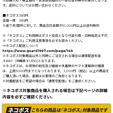
※訓練人形・蘇生器材・救急救助器材の一部は送料無料対象外となりま
す。送料についてはお問い合わせください。
■ネコポス385円
全国一律 385円
※送り先1箇所に対して、商品合計金額が10,000円以上は送料無料
※『ネコポス』ご利用時はポスト投函となり代金引換・日時指定は不可
※『ネコポス』ご利用注意事項を必ずお読みください。
⇒ネコポス配送について
https://www.guard1997.com/page/149
※ネコポス対象商品以外と同時にご注文される場合は通常配送料金
￥880（沖縄県￥1,650)となります。
※ネコポスは、お荷物の紛失及び破損や未着時のヤマト運輸側の補償
は、上限3000円までとなっております。3,000円（税込）以上の商品を
ご購入頂いた場合、差額はお客様のご負担となります。
※対面配送をご希望の場合は『通常宅配便』をご選択ください。
※ネコポス対象商品を購入される場合は下記ページの詳細
内容を必ずご確認ください。