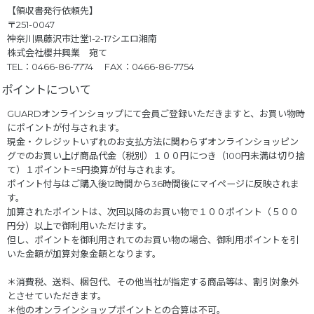
【領収書発行依頼先】
〒251-0047
神奈川県藤沢市辻堂1-2-17シエロ湘南
株式会社櫻井興業 宛て
TEL：0466-86-7774 FAX：0466-86-7754
ポイントについて
GUARDオンラインショップにて会員ご登録いただきますと、お買い物時
にポイントが付与されます。
現金・クレジットいずれのお支払方法に関わらずオンラインショッピン
グでのお買い上げ商品代金（税別）１００円につき（100円未満は切り捨
て）１ポイント=5円換算が付与されます。
ポイント付与はご購入後12時間から36時間後にマイページに反映されま
す。
加算されたポイントは、次回以降のお買い物で１００ポイント（５００
円分）以上で御利用いただけます。
但し、ポイントを御利用されてのお買い物の場合、御利用ポイントを引
いた金額が加算対象金額となります。
＊消費税、送料、梱包代、その他当社が指定する商品等は、割引対象外
とさせていただきます。
＊他のオンラインショップポイントとの合算は不可。