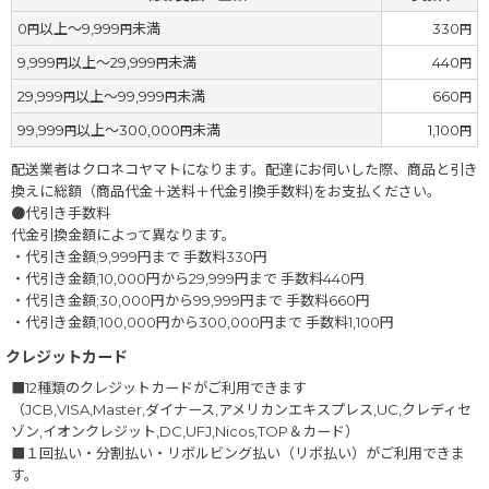
0
以上～9,999
未満
330
円
円
円
9,999
以上～29,999
未満
440
円
円
円
29,999
以上～99,999
未満
660
円
円
円
99,999
以上～300,000
未満
1,100
円
円
円
配送業者はクロネコヤマトになります。配達にお伺いした際、商品と引き
換えに総額（商品代金＋送料＋代金引換手数料)をお支払ください。
●代引き手数料
代金引換金額によって異なります。
・代引き金額;9,999円まで 手数料330円
・代引き金額;10,000円から29,999円まで 手数料440円
・代引き金額;30,000円から99,999円まで 手数料660円
・代引き金額;100,000円から300,000円まで 手数料1,100円
クレジットカード
■12種類のクレジットカードがご利用できます
（JCB,VISA,Master,ダイナース,アメリカンエキスプレス,UC,クレディセ
ゾン,イオンクレジット,DC,UFJ,Nicos,TOP＆カード）
■１回払い・分割払い・リボルビング払い（リボ払い）がご利用できま
す。