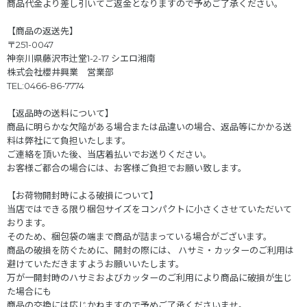
商品代金より差し引いてご返金となりますので予めご了承ください。
【商品の返送先】
〒251-0047
神奈川県藤沢市辻堂1-2-17 シエロ湘南
株式会社櫻井興業 営業部
TEL:0466-86-7774
【返品時の送料について】
商品に明らかな欠陥がある場合または品違いの場合、返品等にかかる送
料は弊社にて負担いたします。
ご連絡を頂いた後、当店着払いでお送りください。
お客様ご都合の場合には、お客様ご負担でお願い致します。
【お荷物開封時による破損について】
当店ではできる限り梱包サイズをコンパクトに小さくさせていただいて
おります。
そのため、梱包袋の端まで商品が詰まっている場合がございます。
商品の破損を防ぐために、開封の際には、 ハサミ・カッターのご利用は
避けていただきますようお願いいたします。
万が一開封時のハサミおよびカッターのご利用により商品に破損が生じ
た場合にも
商品の交換には応じかねますので予めご了承くださいませ。