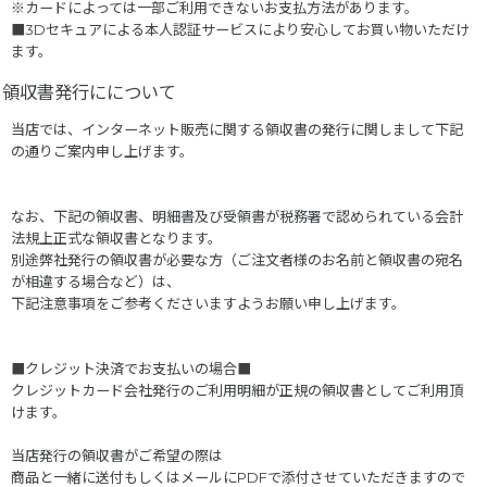
※カードによっては一部ご利用できないお支払方法があります。
■3Dセキュアによる本人認証サービスにより安心してお買い物いただけ
ます。
領収書発行にについて
当店では、インターネット販売に関する領収書の発行に関しまして下記
の通りご案内申し上げます。
なお、下記の領収書、明細書及び受領書が税務署で認められている会計
法規上正式な領収書となります。
別途弊社発行の領収書が必要な方（ご注文者様のお名前と領収書の宛名
が相違する場合など）は、
下記注意事項をご参考くださいますようお願い申し上げます。
■クレジット決済でお支払いの場合■
クレジットカード会社発行のご利用明細が正規の領収書としてご利用頂
けます。
当店発行の領収書がご希望の際は
商品と一緒に送付もしくはメールにPDFで添付させていただきますので