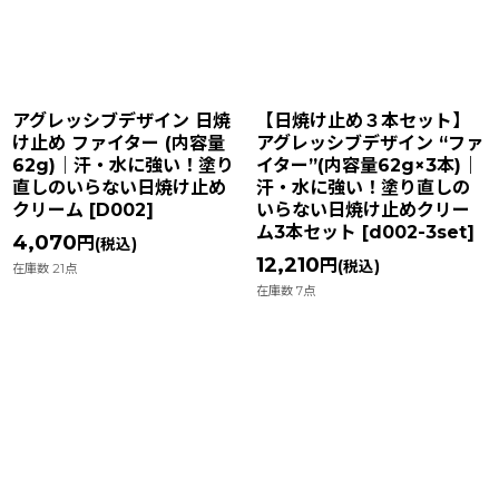
並び順
:
絞り込む
アグレッシブデザイン 日焼
【日焼け止め３本セット】
け止め ファイター (内容量
アグレッシブデザイン “ファ
62g)｜汗・水に強い！塗り
イター”(内容量62g×3本)｜
直しのいらない日焼け止め
汗・水に強い！塗り直しの
クリーム
[
D002
]
いらない日焼け止めクリー
ム3本セット
[
d002-3set
]
4,070
円
(税込)
12,210
円
(税込)
在庫数 21点
在庫数 7点