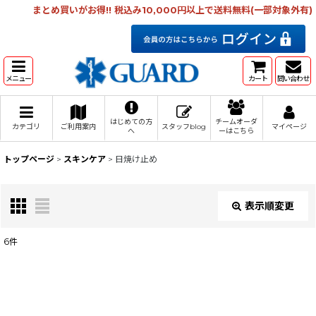
まとめ買いがお得!! 税込み10,000円以上で送料無料(一部対象外有)
メニュー
カート
問い合わせ
はじめての方
チームオーダ
カテゴリ
ご利用案内
スタッフblog
マイページ
へ
ーはこちら
トップページ
>
スキンケア
>
日焼け止め
表示順変更
閉じる
6
件
表示数
:
在庫あり