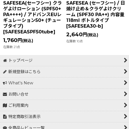
SAFESEA(セーフシー) クラ
SAFESEA (セーフシー) / 日
ゲよけローション (SPF50+
焼け止め＆クラゲよけクリ
PA++++) / アドバンスEUレ
ーム (SPF30 PA++) 内容量
ギュレーション50+ (チュー
118ml ボトルタイプ
ブタイプ)
[
SAFESEA30-b
]
[
SAFESEASPF50tube
]
2,640
円
(税込)
1,760
円
(税込)
在庫数 10点
在庫数 21点
トップページ
新規登録はこちら
What's New
お問い合せ
ご利用案内
特定商取引法表示
全商品レビュー一覧