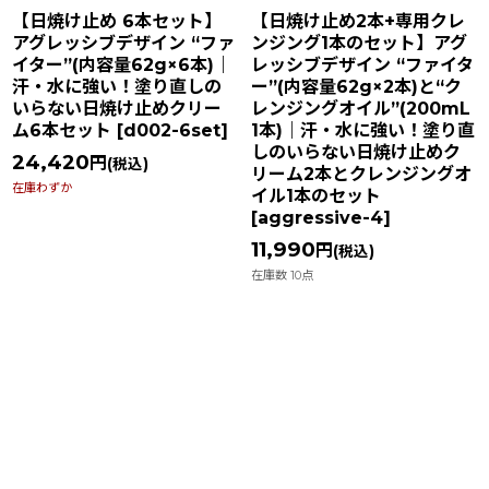
【日焼け止め 6本セット】
【日焼け止め2本+専用クレ
アグレッシブデザイン “ファ
ンジング1本のセット】アグ
イター”(内容量62g×6本)｜
レッシブデザイン “ファイタ
汗・水に強い！塗り直しの
ー”(内容量62g×2本)と“ク
いらない日焼け止めクリー
レンジングオイル”(200mL
ム6本セット
[
d002-6set
]
1本)｜汗・水に強い！塗り直
しのいらない日焼け止めク
24,420
円
(税込)
リーム2本とクレンジングオ
在庫わずか
イル1本のセット
[
aggressive-4
]
11,990
円
(税込)
在庫数 10点