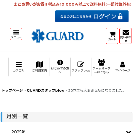
まとめ買いがお得!! 税込み10,000円以上で送料無料(一部対象外有)
メニュー
問い合わ
カート
せ
はじめての方
チームオーダ
カテゴリ
ご利用案内
スタッフblog
マイページ
へ
ーはこちら
トップページ
>
GUARDスタッフblog
>
2017年も大変お世話になりました。
月別一覧
2025年