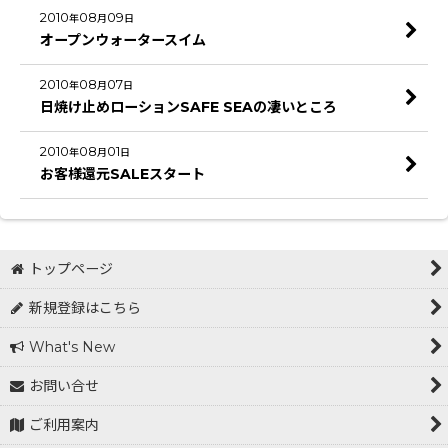
2010
08
09
年
月
日
オープンウォータースイム
2010
08
07
年
月
日
日焼け止めローションSAFE SEAの凄いところ
2010
08
01
年
月
日
お客様還元SALEスタート
トップページ
新規登録はこちら
What's New
お問い合せ
ご利用案内