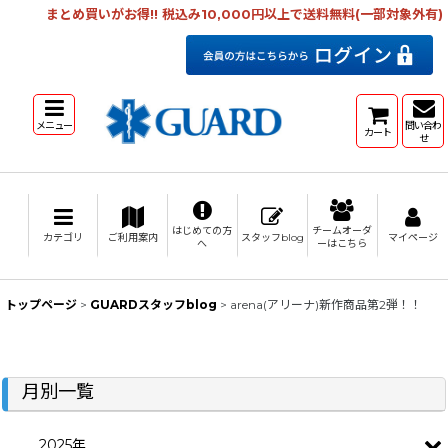
まとめ買いがお得!! 税込み10,000円以上で送料無料(一部対象外有)
メニュー
問い合わ
カート
せ
はじめての方
チームオーダ
カテゴリ
ご利用案内
スタッフblog
マイページ
へ
ーはこちら
トップページ
>
GUARDスタッフblog
>
arena(アリーナ)新作商品第2弾！！
月別一覧
2025年