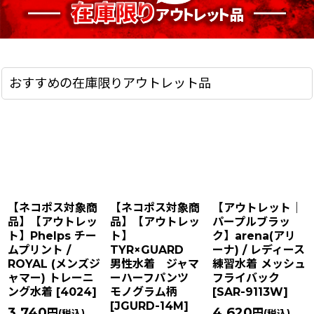
おすすめの在庫限りアウトレット品
【ネコポス対象商
【ネコポス対象商
【アウトレット｜
品】【アウトレッ
品】【アウトレッ
パープルブラッ
ト】Phelps チー
ト】
ク】arena(アリ
ムプリント /
TYR×GUARD
ーナ) / レディース
ROYAL (メンズジ
男性水着 ジャマ
練習水着 メッシュ
ャマー) トレーニ
ーハーフパンツ
フライバック
ング水着
[
4024
]
モノグラム柄
[
SAR-9113W
]
[
JGURD-14M
]
3,740
4,620
円
円
(税込)
(税込)