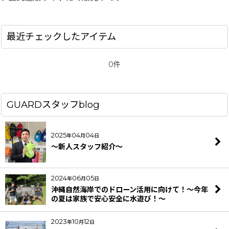
最近チェックしたアイテム
0件
GUARDスタッフblog
2025
04
04
年
月
日
～新人スタッフ紹介～
2024
06
05
年
月
日
沖縄自然海岸でのドローン活用に向けて！～今年
の夏は家族で安心安全に水遊び！～
2023
10
12
年
月
日