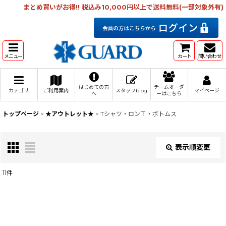
まとめ買いがお得!! 税込み10,000円以上で送料無料(一部対象外有)
メニュー
カート
問い合わせ
はじめての方
チームオーダ
カテゴリ
ご利用案内
スタッフblog
マイページ
へ
ーはこちら
トップページ
>
★アウトレット★
>
Tシャツ・ロンＴ・ボトムス
表示順変更
閉じる
11
件
表示数
:
在庫あり