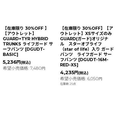
並び順
:
絞り込む
【在庫限り 30%OFF 】
【在庫限り 30%OFF】【ア
【アウトレット】
ウトレット】XSサイズのみ
GUARD×TYR HYBRID
GUARD(ガード)オリジナ
TRUNKS ライフガード サ
ル スターオブライフ
ーフパンツ
[
DGUDT-
（star of life）入り ガード
BASIC
]
パンツ ライフガード サー
フパンツ
[
DGUDT-16M-
5,236
円
(税込)
RED-XS
]
希望小売価格
:
7,480
円
4,235
円
(税込)
希望小売価格
:
6,050
円
在庫数 25点