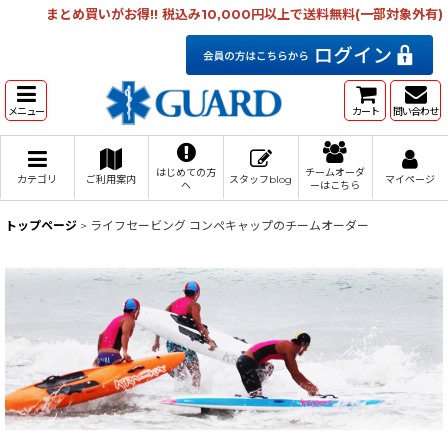
まとめ買いがお得!! 税込み10,000円以上で送料無料(一部対象外有)
メニュー
カート
問い合わせ
はじめての方
チームオーダ
カテゴリ
ご利用案内
スタッフblog
マイページ
へ
ーはこちら
トップページ
>
ライフセービング コンペキャップのチームオーダー