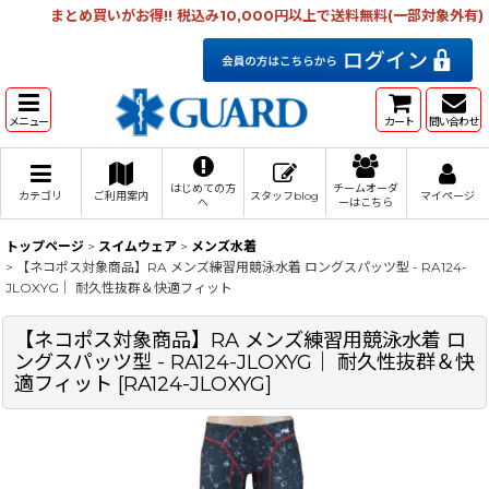
まとめ買いがお得!! 税込み10,000円以上で送料無料(一部対象外有)
メニュー
カート
問い合わせ
はじめての方
チームオーダ
カテゴリ
ご利用案内
スタッフblog
マイページ
へ
ーはこちら
トップページ
>
スイムウェア
>
メンズ水着
>
【ネコポス対象商品】RA メンズ練習用競泳水着 ロングスパッツ型 - RA124-
JLOXYG｜ 耐久性抜群＆快適フィット
【ネコポス対象商品】RA メンズ練習用競泳水着 ロ
ングスパッツ型 - RA124-JLOXYG｜ 耐久性抜群＆快
適フィット
[
RA124-JLOXYG
]