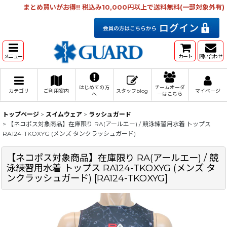
まとめ買いがお得!! 税込み10,000円以上で送料無料(一部対象外有)
メニュー
カート
問い合わせ
はじめての方
チームオーダ
カテゴリ
ご利用案内
スタッフblog
マイページ
へ
ーはこちら
トップページ
>
スイムウェア
>
ラッシュガード
>
【ネコポス対象商品】在庫限り RA(アールエー) / 競泳練習用水着 トップス
RA124-TKOXYG (メンズ タンクラッシュガード)
【ネコポス対象商品】在庫限り RA(アールエー) / 競
泳練習用水着 トップス RA124-TKOXYG (メンズ タ
ンクラッシュガード)
[
RA124-TKOXYG
]