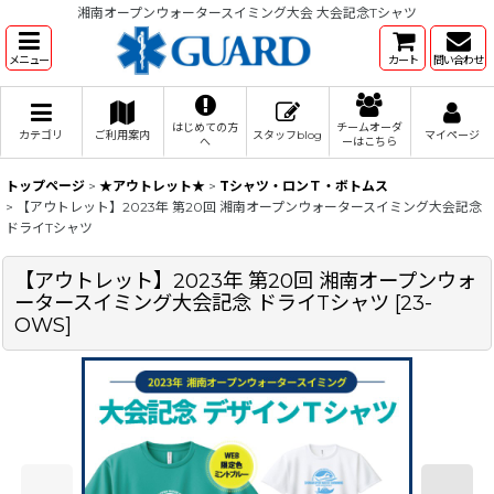
湘南オープンウォータースイミング大会 大会記念Tシャツ
メニュー
カート
問い合わせ
はじめての方
チームオーダ
カテゴリ
ご利用案内
スタッフblog
マイページ
へ
ーはこちら
トップページ
>
★アウトレット★
>
Tシャツ・ロンＴ・ボトムス
>
【アウトレット】2023年 第20回 湘南オープンウォータースイミング大会記念
ドライTシャツ
【アウトレット】2023年 第20回 湘南オープンウォ
ータースイミング大会記念 ドライTシャツ
[
23-
OWS
]