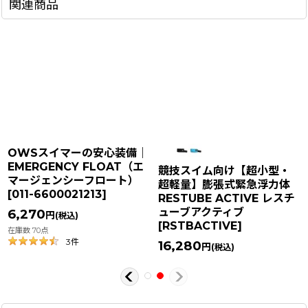
関連商品
OWSスイマーの安心装備｜
EMERGENCY FLOAT（エ
競技スイム向け【超小型・
マージェンシーフロート）
超軽量】膨張式緊急浮力体
[
011-6600021213
]
RESTUBE ACTIVE レスチ
ューブアクティブ
6,270
円
(税込)
[
RSTBACTIVE
]
在庫数 70点
3
件
16,280
円
(税込)