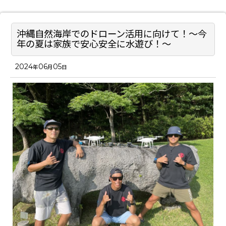
沖縄自然海岸でのドローン活用に向けて！～今
年の夏は家族で安心安全に水遊び！～
2024
06
05
年
月
日