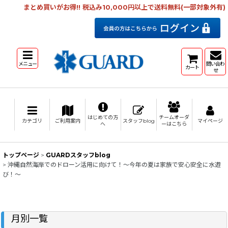
まとめ買いがお得!! 税込み10,000円以上で送料無料(一部対象外有)
メニュー
問い合わ
カート
せ
はじめての方
チームオーダ
カテゴリ
ご利用案内
スタッフblog
マイページ
へ
ーはこちら
トップページ
>
GUARDスタッフblog
>
沖縄自然海岸でのドローン活用に向けて！～今年の夏は家族で安心安全に水遊
び！～
月別一覧