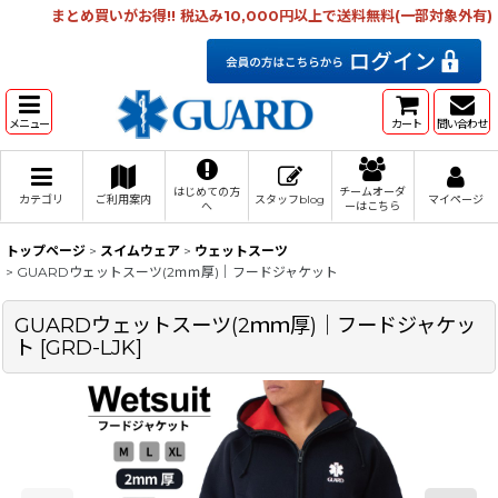
まとめ買いがお得!! 税込み10,000円以上で送料無料(一部対象外有)
メニュー
カート
問い合わせ
はじめての方
チームオーダ
カテゴリ
ご利用案内
スタッフblog
マイページ
へ
ーはこちら
トップページ
>
スイムウェア
>
ウェットスーツ
>
GUARDウェットスーツ(2ｍｍ厚)｜フードジャケット
GUARDウェットスーツ(2ｍｍ厚)｜フードジャケッ
ト
[
GRD-LJK
]