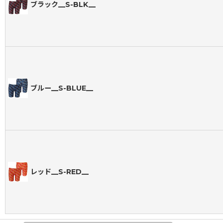
ブラック__S-BLK__
ブルー__S-BLUE__
レッド__S-RED__