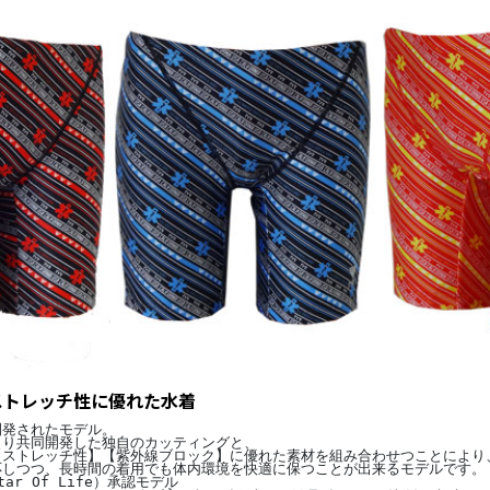
ストレッチ性に優れた水着
開発されたモデル。
より共同開発した独自のカッティングと、
【ストレッチ性】【紫外線ブロック】に優れた素材を組み合わせつことにより
応しつつ、長時間の着用でも体内環境を快適に保つことが出来るモデルです。
ar Of Life）承認モデル