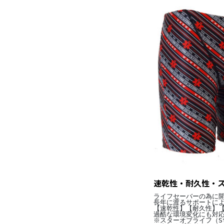
速乾性・耐久性・
ライフセーバーの為に
長年に渡るサポートに
【速乾性】【耐久性】
過酷な環境変化にも対
※スターオブライフ（St