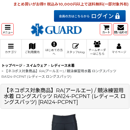
まとめ買いがお得!! 税込み10,000円以上で送料無料(一部対象外有)
メニュー
カート
問い合わせ
はじめての方
チームオーダ
カテゴリ
ご利用案内
スタッフblog
マイページ
へ
ーはこちら
トップページ
>
スイムウェア
>
レディース水着
>
【ネコポス対象商品】RA(アールエー) / 競泳練習用水着 ロングスパッツ
RA124-PCPNT (レディース ロングスパッツ)
【ネコポス対象商品】RA(アールエー) / 競泳練習用
水着 ロングスパッツ RA124-PCPNT (レディース ロ
ングスパッツ)
[
RA124-PCPNT
]