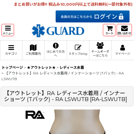
まとめ買いがお得!! 税込み10,000円以上で送料無料(一部対象外有)
メニュー
カート
問い合わせ
はじめての方
チームオーダ
カテゴリ
ご利用案内
スタッフblog
マイページ
へ
ーはこちら
トップページ
>
★アウトレット★
>
レディース水着
>
【アウトレット】RA レディース水着用 / インナーショーツ (Tバック) - RA
LSWUTB
【アウトレット】RA レディース水着用 / インナー
ショーツ (Tバック) - RA LSWUTB
[
RA-LSWUTB
]