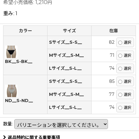
1,210
希望小売価格
:
円
重み
:
1
カラー
サイズ
在庫
Sサイズ__S-S__
82
Mサイズ__S-M__
71
BK__S-BK__
Lサイズ__S-L__
74
Sサイズ__S-S__
85
Mサイズ__S-M__
77
ND__S-ND__
Lサイズ__S-L__
74
数量
:
返品特約に関する重要事項