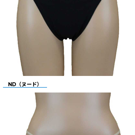
ND（ヌード）