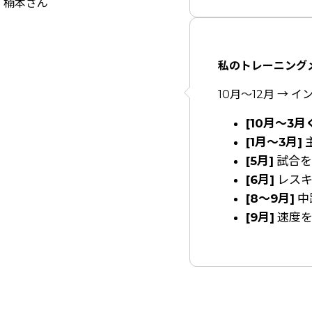
楠本さん
私のトレーニング
10月～12月 →
[10月～3
[1月～3月]
[5月]
試合を
[6月]
レスキ
[8～9月]
中
[9月]
速度を