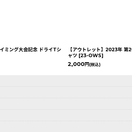
絞り込む
スイミング大会記念 ドライTシ
【アウトレット】2023年 第
ャツ
[
23-OWS
]
2,000
円
(税込)