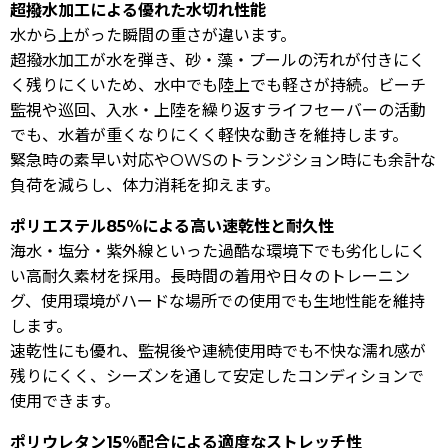
超撥水加工による優れた水切れ性能
水から上がった瞬間の重さが違います。
超撥水加工が水を弾き、砂・藻・プールの汚れが付きにく
く残りにくいため、水中でも陸上でも軽さが持続。ビーチ
監視や巡回、入水・上陸を繰り返すライフセーバーの活動
でも、水着が重くなりにくく軽快な動きを維持します。
緊急時の素早い対応やOWSのトランジション時にも余計な
負荷を減らし、体力消耗を抑えます。
ポリエステル85％による高い速乾性と耐久性
海水・塩分・紫外線といった過酷な環境下でも劣化しにく
い高耐久素材を採用。長時間の着用や日々のトレーニン
グ、使用環境がハードな場所での使用でも生地性能を維持
します。
速乾性にも優れ、監視後や連続使用時でも不快な濡れ感が
残りにくく、シーズンを通して安定したコンディションで
使用できます。
ポリウレタン15％配合による適度なストレッチ性