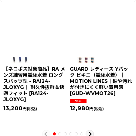
【ネコポス対象商品】RA メ
GUARD レディース Yバッ
ンズ練習用競泳水着 ロング
ク ビキニ（競泳水着）｜
スパッツ型 - RA124-
MOTION LINES｜砂や汚れ
JLOXYG｜ 耐久性抜群＆快
が付きにくく軽い着用感
適フィット
[
RA124-
[
GUD-WVMOT26
]
JLOXYG
]
13,200
12,980
円
円
(税込)
(税込)