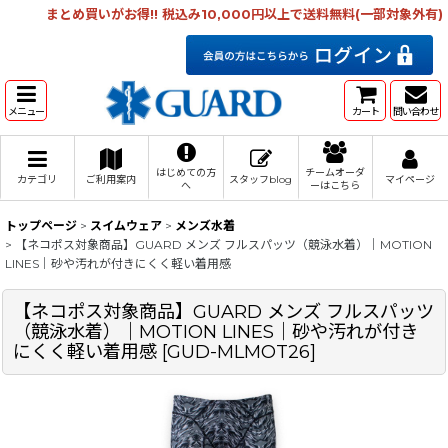
まとめ買いがお得!! 税込み10,000円以上で送料無料(一部対象外有)
メニュー
カート
問い合わせ
はじめての方
チームオーダ
カテゴリ
ご利用案内
スタッフblog
マイページ
へ
ーはこちら
トップページ
>
スイムウェア
>
メンズ水着
>
【ネコポス対象商品】GUARD メンズ フルスパッツ（競泳水着）｜MOTION
LINES｜砂や汚れが付きにくく軽い着用感
【ネコポス対象商品】GUARD メンズ フルスパッツ
（競泳水着）｜MOTION LINES｜砂や汚れが付き
にくく軽い着用感
[
GUD-MLMOT26
]