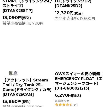
STRIPE（ドライタンク25L/
D2(ドライタンクD2)
ストライプ）
[
DTANK25D2
]
[
DTANK25STP
]
12,320
円
(税込)
13,090
円
(税込)
希望小売価格
:
17,600
円
希望小売価格
:
18,700
円
OWSスイマーの安心装備｜
EMERGENCY FLOAT（エ
【アウトレット】Stream
マージェンシーフロート）
Trail / Dry Tank-25L
[
011-6600021213
]
Camo(ドライタンク / カモ)
[
DTANK25CAM
]
6,270
円
(税込)
13,860
在庫数 70点
円
(税込)
3
件