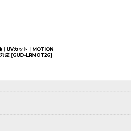
絞り込む
｜UVカット｜MOTION
グ対応
[
GUD-LRMOT26
]