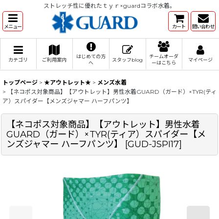
ストレッチ性に優れたｔｙｒ×guardコラボ水着。
メニュー
カート
問い合わせ
はじめての方
チームオーダ
カテゴリ
ご利用案内
スタッフblog
マイページ
へ
ーはこちら
トップページ
>
★アウトレット★
>
メンズ水着
>
【ネコポス対象商品】【アウトレット】男性水着GUARD（ガード）×TYR(ティ
ア）スパイダー【メンズジャマー ハーフパンツ】
【ネコポス対象商品】【アウトレット】男性水着
GUARD（ガード）×TYR(ティア）スパイダー【メ
ンズジャマー ハーフパンツ】
[
GUD-JSPI17
]