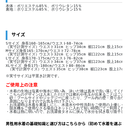
本体：ポリエステル85％、ポリウレタン15％
裏地：ポリエステル85％、ポリウレタン15％
サイズ
Sサイズ 身長160-165cm/ウエスト68-74cm 
（実寸計測サイズ）ウエスト31cm ヒップ34cm 裾口21cm 股上15cm
Mサイズ身長165-170cm/ウエスト72-78cm
（実寸計測サイズ）ウエスト32cm ヒップ35cm 裾口22cm 股上15cm
Lサイズ 身長170-175cm/ウエスト76-82cm 
（実寸計測サイズ）ウエスト34cm ヒップ37cm 裾口23cm 股上16cm
XLサイズ 身長175-180cm/ウエスト80-86cm
 （実寸計測サイズ）ウエスト35cm ヒップ38cm 裾口23cm 股上17cm
※実寸サイズは平置き計測です。
ご使用上の注意
・水着の生地は塩素や海水に弱い為、泳いだ後は真水で洗い落してくだ
・こちらのデザインは入水しただけでは擦れや毛玉が出来ることはござ
　砂・プールサイドやジャグジーに座ったり、プール内の壁・滑り台な
　原因になりますのでお気を付け下さい。
・お洗濯時は水着を裏返しにし、水道水や中性洗剤をご使用の上優しく
　脱水機をご使用なさる場合はネットに入れて短い時間にてご利用くだ
・水着は熱に弱いので、お洗濯後タオルに挟んで水分を拭き取り陰干し
男性用水着の基礎知識と選び方はこちらから（初めて水着を選ぶ