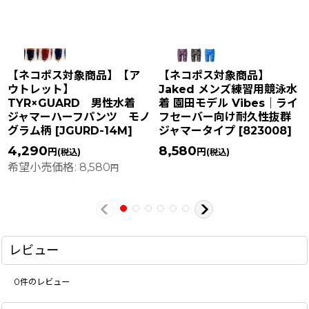
【ネコポス対象商品】【ア
【ネコポス対象商品】
ウトレット】
Jaked メンズ練習用競泳水
TYR×GUARD 男性水着
着 園田モデル Vibes｜ライ
ジャマーハーフパンツ モノ
フセーバー向け耐久性抜群
グラム柄
[
JGURD-14M
]
ジャマータイプ
[
823008
]
4,290
8,580
円
円
(税込)
(税込)
希望小売価格
:
8,580
円
レビュー
0
件のレビュー