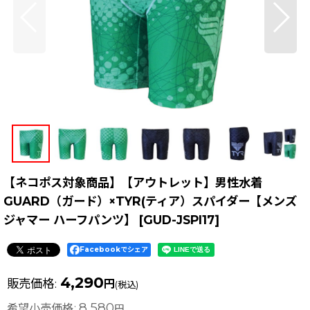
【ネコポス対象商品】【アウトレット】男性水着
GUARD（ガード）×TYR(ティア）スパイダー【メンズ
ジャマー ハーフパンツ】
[
GUD-JSPI17
]
Facebookでシェア
4,290
販売価格
:
円
(税込)
8,580
希望小売価格
:
円