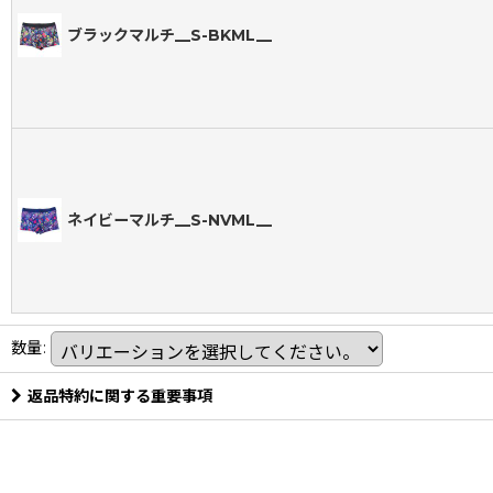
ブラックマルチ__S-BKML__
ネイビーマルチ__S-NVML__
数量
:
返品特約に関する重要事項