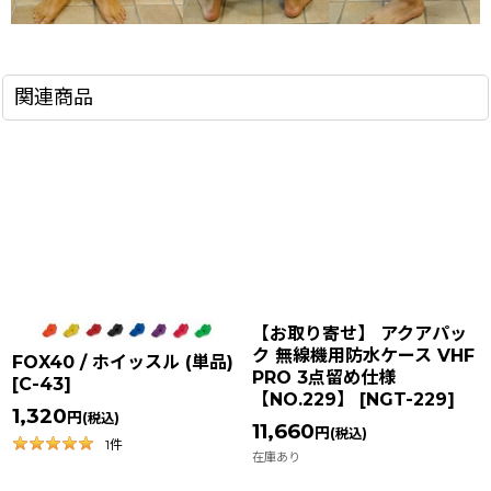
関連商品
【お取り寄せ】 アクアパッ
ク 無線機用防水ケース VHF
FOX40 / ホイッスル (単品)
PRO 3点留め仕様
[
C-43
]
【NO.229】
[
NGT-229
]
1,320
円
(税込)
11,660
円
(税込)
1
件
在庫あり