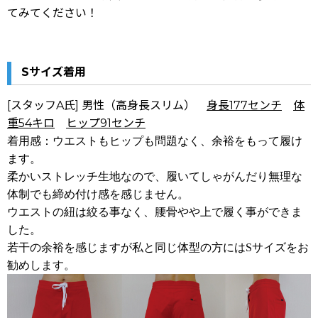
てみてください！
Sサイズ着用
[スタッフA氏] 男性（高身長スリム）
身長177
センチ
体
重54キロ
ヒップ91
センチ
着用感：ウエストもヒップも問題なく、余裕をもって履け
ます。
柔かいストレッチ生地なので、履いてしゃがんだり無理な
体制でも締め付け感を感じません。
ウエストの紐は絞る事なく、腰骨やや上で履く事ができま
した。
若干の余裕を感じますが私と同じ体型の方にはSサイズをお
勧めします。