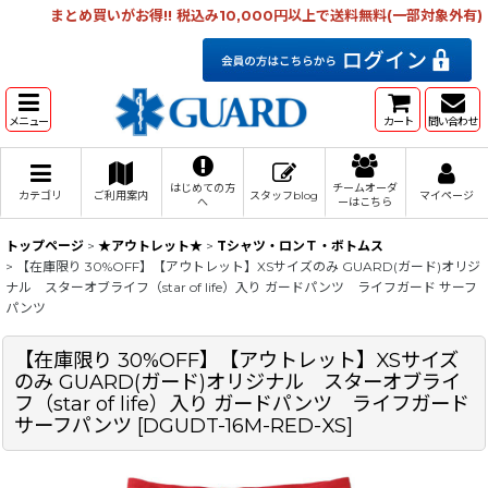
まとめ買いがお得!! 税込み10,000円以上で送料無料(一部対象外有)
メニュー
カート
問い合わせ
はじめての方
チームオーダ
カテゴリ
ご利用案内
スタッフblog
マイページ
へ
ーはこちら
トップページ
>
★アウトレット★
>
Tシャツ・ロンＴ・ボトムス
>
【在庫限り 30%OFF】【アウトレット】XSサイズのみ GUARD(ガード)オリジ
ナル スターオブライフ（star of life）入り ガードパンツ ライフガード サーフ
パンツ
【在庫限り 30%OFF】【アウトレット】XSサイズ
のみ GUARD(ガード)オリジナル スターオブライ
フ（star of life）入り ガードパンツ ライフガード
サーフパンツ
[
DGUDT-16M-RED-XS
]