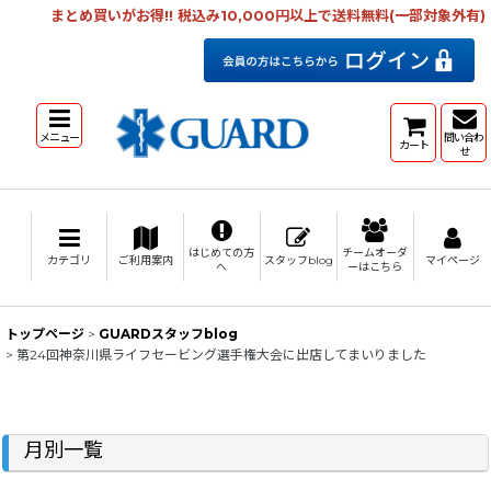
まとめ買いがお得!! 税込み10,000円以上で送料無料(一部対象外有)
メニュー
問い合わ
カート
せ
はじめての方
チームオーダ
カテゴリ
ご利用案内
スタッフblog
マイページ
へ
ーはこちら
トップページ
>
GUARDスタッフblog
>
第24回神奈川県ライフセービング選手権大会に出店してまいりました
月別一覧