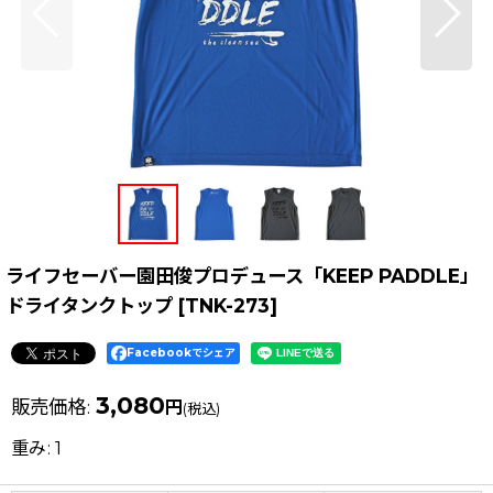
ライフセーバー園田俊プロデュース「KEEP PADDLE」
ドライタンクトップ
[
TNK-273
]
Facebookでシェア
3,080
販売価格
:
円
(税込)
重み
:
1