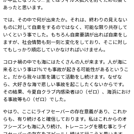
が中止となったり… 全てはウィルス拡大を防ぐための策で
あったと思います。
では、その中で何が出来たか。それは、終わりの見えない
ものに対して自粛をするのではなく、可能な限り共存して
いくという事でした。もちろん自粛要請が出れば自粛をし
ますが、社会情勢も刻一刻と変化をしており、そこに対し
てもしっかり順応していかなければいけません。
コロナ禍の中でも海にはたくさんの人が来ます。人が海に
来るという事は1%でも事故が起きる可能性があるというこ
と。だから我々は策を講じて活動をし続けます。なぜな
ら、大好きな海で悲しい事故を起こしたくないからです。
その結果、今夏自クラブ内感染者は0（ゼロ）、海浜におけ
る事故等も0（ゼロ）でした。
やはり、ここにライフセーバーの存在意義があり、これか
らも、有り続けると確信しております。私はこれからのオ
フシーズンも海に入り続け、トレーニングを積む事とライ