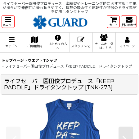
ライフセーバー園田俊プロデュース 海練習やトレーニング時におすすめ！生地
が滑らかで伸縮性に優れ動きやすく、抜群の吸水性と速乾性が特徴のドライ素材
を使用しタンクトップ
メニュー
カート
問い合わせ
はじめての方
チームオーダ
カテゴリ
ご利用案内
スタッフblog
マイページ
へ
ーはこちら
トップページ
>
ウエア
>
Tシャツ
>
ライフセーバー園田俊プロデュース「KEEP PADDLE」ドライタンクトップ
ライフセーバー園田俊プロデュース「KEEP
PADDLE」ドライタンクトップ
[
TNK-273
]