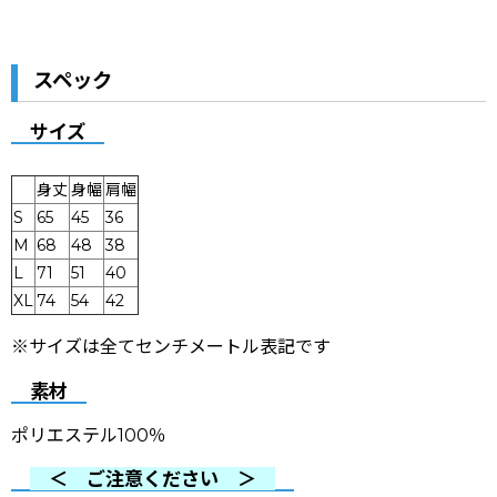
スペック
サイズ
身丈
身幅
肩幅
S
65
45
36
M
68
48
38
L
71
51
40
XL
74
54
42
※サイズは全てセンチメートル表記です
素材
ポリエステル100％
＜ ご注意ください ＞