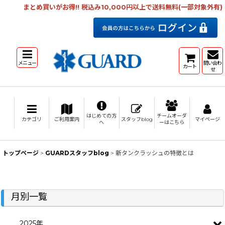
まとめ買いがお得!! 税込み10,000円以上で送料無料(一部対象外有)
メニュー
問い合わ
カート
せ
はじめての方
チームオーダ
カテゴリ
ご利用案内
スタッフblog
マイページ
へ
ーはこちら
トップページ
>
GUARDスタッフblog
>
新タンクラッシュの特徴とは
月別一覧
2025年