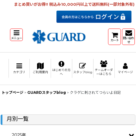
まとめ買いがお得!! 税込み10,000円以上で送料無料(一部対象外有)
メニュー
問い合わ
カート
せ
はじめての方
チームオーダ
カテゴリ
ご利用案内
スタッフblog
マイページ
へ
ーはこちら
トップページ
>
GUARDスタッフblog
>
クラゲに刺されてつらいよ日記
月別一覧
2025年