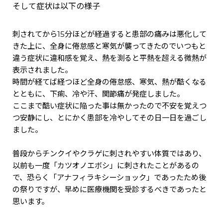
そして症状は以下の様子
刺されてから15分ほどが経過すると患部の痛みは悪化して
きた上に、全身に倦怠感と寒気が襲ってきたのでいつもと
違う症状に違和感を覚え、熱を測ると平熱を超える微熱が
表示されました。
時間が経てば経つほど全身の倦怠感、寒気、熱が酷くなる
とともに、下痢、冷や汗、関節痛が発症しました。
ここまで酷い症状に陥った事は無かったので不安を覚えつ
つ安静にし、とにかく患部を冷やしてその日一日を過ごし
ました。
普段からチンクイやクラゲに刺されやすい体質ではあり、
以前も一度「カツオノエボシ」に刺されたことがあるの
で、恐らく「アナフィラキシーショック」であったため後
の祭りですが、早めに医療機関を受診するべきであったと
思います。