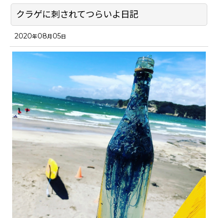
クラゲに刺されてつらいよ日記
2020
08
05
年
月
日