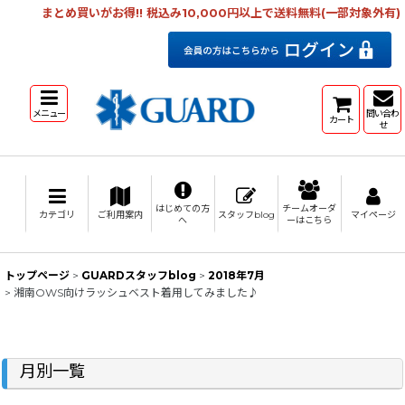
まとめ買いがお得!! 税込み10,000円以上で送料無料(一部対象外有)
メニュー
問い合わ
カート
せ
はじめての方
チームオーダ
カテゴリ
ご利用案内
スタッフblog
マイページ
へ
ーはこちら
トップページ
>
GUARDスタッフblog
>
2018年7月
>
湘南OWS向けラッシュベスト着用してみました♪
月別一覧