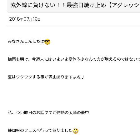
紫外線に負けない！！最強日焼け止め【アグレッシ
2018
07
16
年
月
日
みなさんこんにちは
梅雨も明け、今週末にはいよいよ夏休み♪なんて方が増えるのではない
夏はワクワクする事が沢山ありますよね♪
私、つい昨日のお話ですが灼熱の太陽の最中
静岡県のフェスへ行って参りました