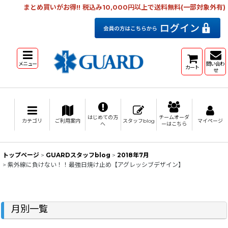
まとめ買いがお得!! 税込み10,000円以上で送料無料(一部対象外有)
メニュー
問い合わ
カート
せ
はじめての方
チームオーダ
カテゴリ
ご利用案内
スタッフblog
マイページ
へ
ーはこちら
トップページ
>
GUARDスタッフblog
>
2018年7月
>
紫外線に負けない！！最強日焼け止め【アグレッシブデザイン】
月別一覧