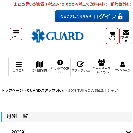
まとめ買いがお得!! 税込み10,000円以上で送料無料(一部対象外有)
メニュー
問い合わ
カート
せ
はじめての方
チームオーダ
カテゴリ
ご利用案内
スタッフblog
マイページ
へ
ーはこちら
トップページ
>
GUARDスタッフblog
>
2018年湘南OWS記念Ｔシャツ
月別一覧
2025年