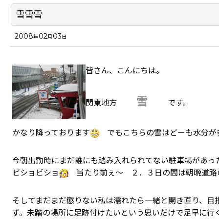
雪雪雪
2008
02
03
年
月
日
皆さん、こんにちは。
雪
関東地方
です。
かなり降っております
でもこちらの雪はどーも水分が
今朝出勤時にまだ誰にも踏み入れられてない駐車場があっ
ビショビショ
当たり前ぇ～ ２．３日の間は朝晩道路
そしてまだまだ懲りない私は濡れたら一緒と開き直り、目
ず。未踏の場所に足跡付けたいという思いだけで足早に行