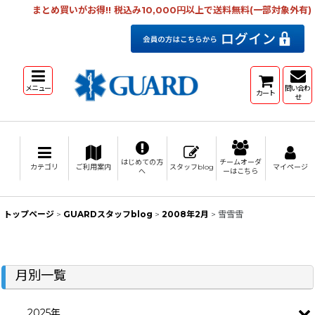
まとめ買いがお得!! 税込み10,000円以上で送料無料(一部対象外有)
メニュー
問い合わ
カート
せ
はじめての方
チームオーダ
カテゴリ
ご利用案内
スタッフblog
マイページ
へ
ーはこちら
トップページ
>
GUARDスタッフblog
>
2008年2月
>
雪雪雪
月別一覧
2025年