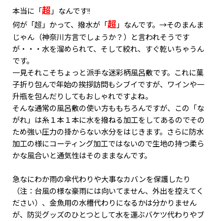
超
本当に「
」なんです!!
超
何が「超」かって、撥水が「
」なんです。→そのまんま
じゃん（神奈川方言でしょうか？）と言われそうです
が・・・水を溜められて、そして絞れ、すぐ乾いちゃうん
です。
一見それこそちょっと派手な迷彩柄風呂敷です。これに菓
子折り包んで年始の挨拶訪問もシブイですが、ワインや一
升瓶を包んだりしてもおしゃれですよね。
そんな通常の風呂敷の使い方ももちろんですが、この「な
がれ」は糸１本１本に水を撥ねる加工をしてあるのでその
ため強い圧力の掛からない水分をはじきます。さらに防水
加工の様にコーティング加工ではないので生地の持つ柔ら
かな風合いと通気性はそのままなんです。
急なにわか雨の傘代わりや大事なカバンを保護したり
（注：台風の様な豪雨には向いてません、外出を控えてく
ださい）、金魚用の水槽代わりになるかは分かりません
が、防災グッズのひとつとして水を運ぶバケツ代わりやブ