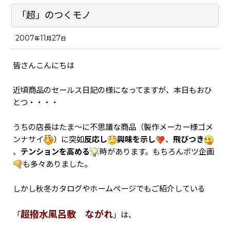
「超」のつくモノ
2007
11
27
年
月
日
皆さんこんにちは
近頃商品のセールス日記の様になってますが、本日もおひ
とつ・・・・
うちの店長はたま～に不思議な商品（製作メーカー様ゴメ
ンナサイ
）に突如
反応し
興味を示し
、
飛びつき
、
テンションを高める
時があります。もちろんボツ企画
も多々ありました。
しかし秋冬カタログやホームページでもご紹介している
超撥水風呂敷 ながれ
「
」は、