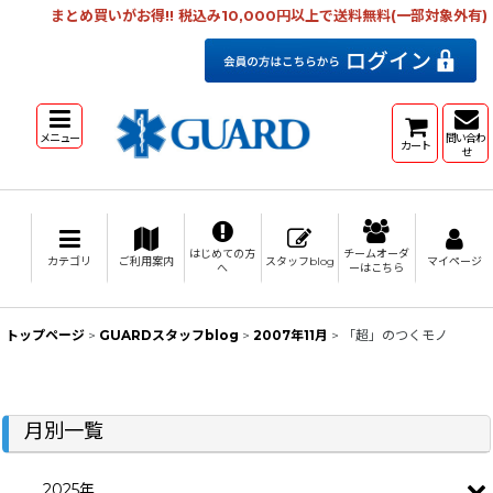
まとめ買いがお得!! 税込み10,000円以上で送料無料(一部対象外有)
メニュー
問い合わ
カート
せ
はじめての方
チームオーダ
カテゴリ
ご利用案内
スタッフblog
マイページ
へ
ーはこちら
トップページ
>
GUARDスタッフblog
>
2007年11月
>
「超」のつくモノ
月別一覧
2025年