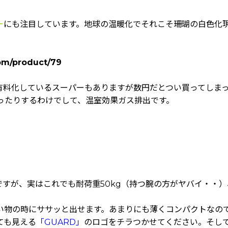
ー
にも注目しています。地球の温暖化でそれこそ珊瑚の白色化
om/product/79
有料化しているスーパーもありますが数円だとつい買ってしま
ったりするわけでして、温室効果ガス排出です。
ですが、実はこれでも耐荷重50kg（持つ腕の方がヤバイ・・
い物の時にササッと出せます。あまりにも薄くコンパクトなの
ても見える
「GUARD」
のロゴをチラつかせてください。そして