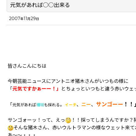
元気があれば○○出来る
2007
11
29
年
月
日
皆さんこんにちは
今朝芸能ニュースにアントニオ猪木さんがいつもの様に
「
元気ですかぁーー！」
とちょっといつもと違う赤いウェ
サンゴーー
！！
「
。
、
ニー
、
元気があれば
珊瑚
も採れる
イーチ
サンゴォーッ！って、えっ
！！採ってしまうんですか？
そんな猪木さん、赤いウルトラマンの様なウェット来て
あ～～・・・