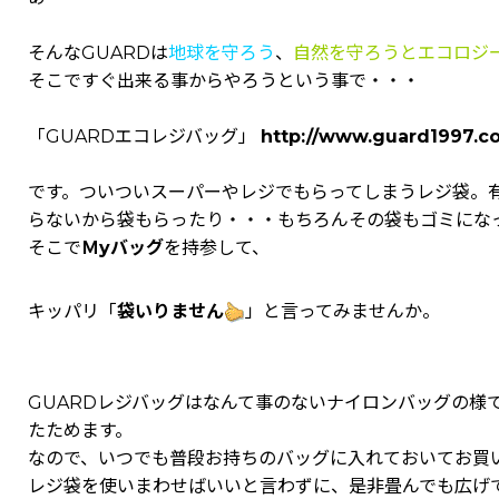
そんなGUARDは
地球を守ろう
、
自然を守ろうとエコロジ
そこですぐ出来る事からやろうという事で・・・
「GUARDエコレジバッグ」
http://www.guard1997.c
です。ついついスーパーやレジでもらってしまうレジ袋。
らないから袋もらったり・・・もちろんその袋もゴミにな
そこで
Ｍyバッグ
を持参して、
キッパリ
「
袋いりません
」
と言ってみませんか。
GUARDレジバッグはなんて事のないナイロンバッグの様
たためます。
なので、いつでも普段お持ちのバッグに入れておいてお買
レジ袋を使いまわせばいいと言わずに、是非畳んでも広げ