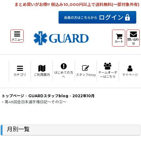
まとめ買いがお得!! 税込み10,000円以上で送料無料(一部対象外有)
メニュー
問い合わ
カート
せ
はじめての方
チームオーダ
カテゴリ
ご利用案内
スタッフblog
マイページ
へ
ーはこちら
トップページ
>
GUARDスタッフblog
>
2022年10月
>
第48回全日本選手権日記～その②～
月別一覧