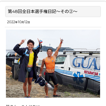
第48回全日本選手権日記～その②～
2022
10
12
年
月
日